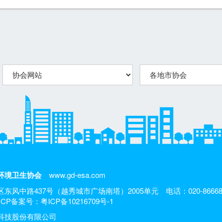
环境卫生协会
www.gd-esa.com
东风中路437号（越秀城市广场南塔）2005单元
电话：020-86668
ICP备案号：粤ICP备10216709号-1
科技股份有限公司