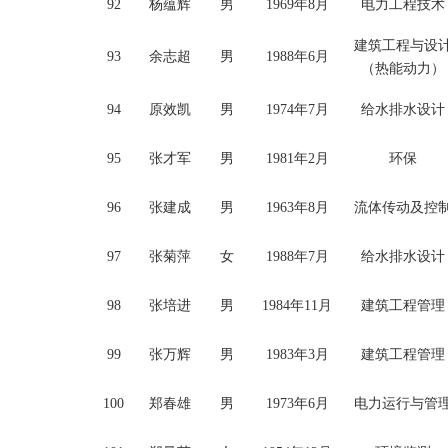
92
杨蕴辉
男
1969年8月
电力工程技术
建筑工程与设
93
余志超
男
1988年6月
（热能动力）
94
原效凯
男
1974年7月
给水排水设计
95
张才军
男
1981年2月
环保
96
张建成
男
1963年8月
流体传动及控
97
张菊萍
女
1988年7月
给水排水设计
98
张培进
男
1984年11月
建筑工程管理
99
张万辉
男
1983年3月
建筑工程管理
100
郑春雄
男
1973年6月
电力运行与管