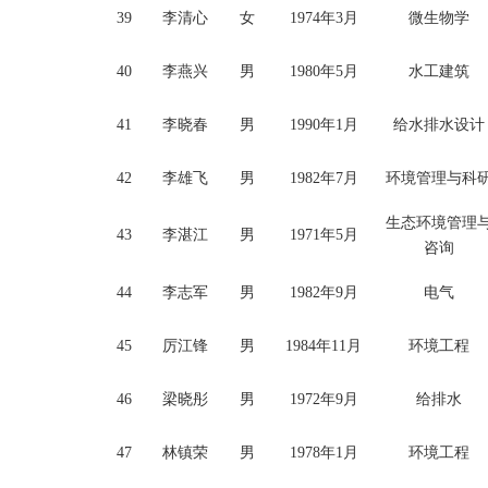
39
李清心
女
1974年3月
微生物学
40
李燕兴
男
1980年5月
水工建筑
41
李晓春
男
1990年1月
给水排水设计
42
李雄飞
男
1982年7月
环境管理与科
生态环境管理
43
李湛江
男
1971年5月
咨询
44
李志军
男
1982年9月
电气
45
厉江锋
男
1984年11月
环境工程
46
梁晓彤
男
1972年9月
给排水
47
林镇荣
男
1978年1月
环境工程