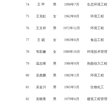
74
王
甲
男
1990年7月
生态环境工程
75
王克虹
女
1962年8月
环境工程
76
王文祥
男
1972年12月
环境工程
77
王
砚
女
1983年6月
食品工程
78
韦彩嫩
女
1980年10月
环境技术管理
79
温志锋
男
1986年9月
热能动力工程
80
吴惠鹏
男
1982年1月
环境工程
81
吴金川
男
1965年5月
生物化工
82
吴晓青
男
1979年6月
建筑工程管理