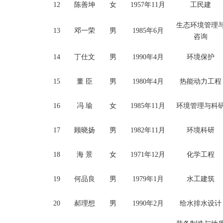
12
陈善坤
女
1957年11月
工民建
生态环境管理
13
邓一荣
男
1985年6月
咨询
14
丁仕文
男
1990年4月
环境保护
15
董
臣
男
1980年4月
热能动力工程
16
冯
瑜
女
1985年11月
环境管理与科
17
顾晓扬
男
1982年11月
环境科研
18
海
景
女
1971年12月
化学工程
19
何品良
男
1979年1月
水工建筑
20
郝理想
男
1990年2月
给水排水设计