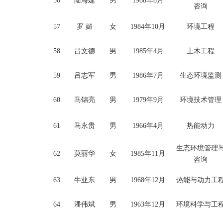
56
陆海建
男
1988年8月
咨询
57
罗
媚
女
1984年10月
环境工程
58
吕文德
男
1985年4月
土木工程
59
吕志军
男
1986年7月
生态环境监测
60
马锦亮
男
1979年9月
环境技术管理
61
马永贵
男
1966年4月
热能动力
生态环境管理
62
莫丽华
女
1985年11月
咨询
63
牛亚东
男
1968年12月
热能与动力工
64
潘伟斌
男
1963年12月
环境科学与工