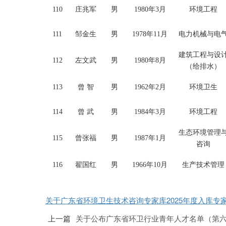
110
庄兆军
男
1980年3月
环境工程
111
邹金生
男
1978年11月
电力机械与电
建筑工程与设
112
左文武
男
1980年8月
（给排水）
113
曾
智
男
1962年2月
环境卫生
114
曾
武
男
1984年3月
环境工程
生态环境管理
115
曾张福
男
1987年1月
咨询
116
翟国红
男
1966年10月
生产技术管理
关于广东省环境卫生技术咨询专家库2025年度入库专家名
上一篇
关于公布广东省环卫行业青年人才名单（第