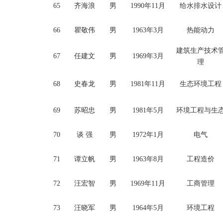
65
齐海浪
男
1990年11月
给水排水设计
66
瞿敬伟
男
1963年3月
热能动力
建筑生产技术
67
任建文
男
1969年3月
理
68
史春龙
男
1981年11月
生态环境工程
69
苏昭忠
男
1981年5月
环境工程与生
70
谈
强
男
1972年1月
电气
71
谭立帆
男
1963年8月
工程造价
72
汪宏智
男
1969年11月
工商管理
73
汪晓军
男
1964年5月
环境工程