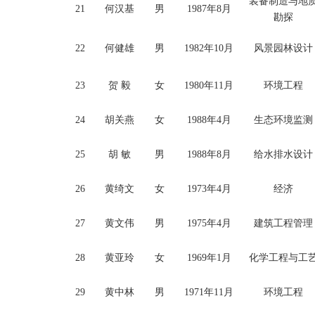
装备制造与地
21
何汉基
男
1987年8月
勘探
22
何健雄
男
1982年10月
风景园林设计
23
贺
毅
女
1980年11月
环境工程
24
胡关燕
女
1988年4月
生态环境监测
25
胡
敏
男
1988年8月
给水排水设计
26
黄绮文
女
1973年4月
经济
27
黄文伟
男
1975年4月
建筑工程管理
28
黄亚玲
女
1969年1月
化学工程与工
29
黄中林
男
1971
年11月
环境工程