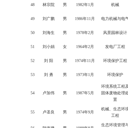
48
林宗院
男
1982年1月
机械
49
刘广鹏
男
1986年11月
电力机械与电
50
刘海生
男
1978年2月
风景园林设计
51
刘小娟
女
1964年2月
发电厂工程
52
刘
阳
男
1974年11月
环境保护工程
53
刘
勇
男
1973年1月
环境保护
环境系统工程
54
卢加伟
男
1987年5月
固体废物处理
置
机械、生态环
55
卢圣良
男
1974年9月
工程
生态环境管理