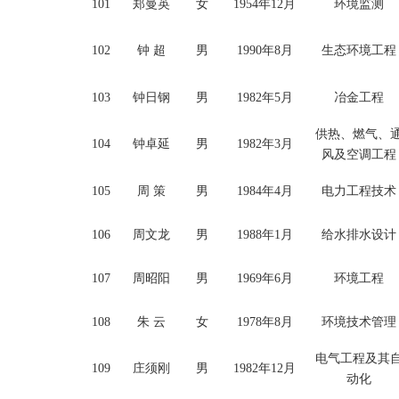
101
郑曼英
女
1954年12月
环境监测
102
钟
超
男
1990年8月
生态环境工程
103
钟日钢
男
1982年5月
冶金工程
供热、燃气、
104
钟卓延
男
1982年3月
风及空调工程
105
周
策
男
1984年4月
电力工程技术
106
周文龙
男
1988年1月
给水排水设计
107
周昭阳
男
1969年6月
环境工程
108
朱
云
女
1978年8月
环境技术管理
电气工程及其
109
庄须刚
男
1982年12月
动化