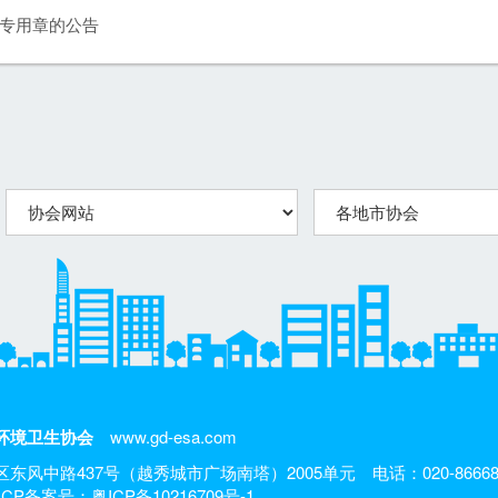
专用章的公告
环境卫生协会
www.gd-esa.com
东风中路437号（越秀城市广场南塔）2005单元
电话：020-86668
ICP备案号：粤ICP备10216709号-1