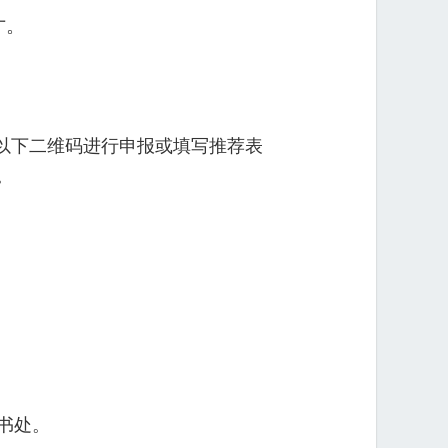
才。
描以下二维码进行申报或填写
推荐表
。
书处。