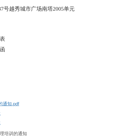
7号越秀城市广场南塔2005单元
荐表
荐函
知.pdf
x
x
理培训的通知